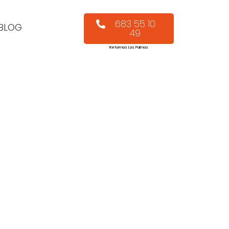
683 55 10
BLOG
49
Reformas Las Palmas